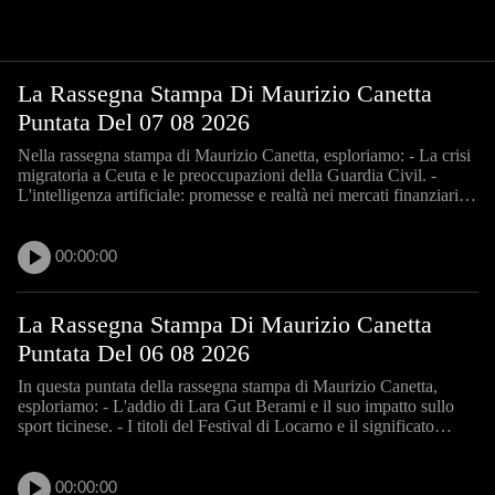
La Rassegna Stampa Di Maurizio Canetta
Puntata Del 07 08 2026
Nella rassegna stampa di Maurizio Canetta, esploriamo: - La crisi
migratoria a Ceuta e le preoccupazioni della Guardia Civil. -
L'intelligenza artificiale: promesse e realtà nei mercati finanziari. -
Conflitti di interesse nella sanità: il caso del cardiochirurgo
Maisano. - L'allerta sui droni caric
00:00:00
La Rassegna Stampa Di Maurizio Canetta
Puntata Del 06 08 2026
In questa puntata della rassegna stampa di Maurizio Canetta,
esploriamo: - L'addio di Lara Gut Berami e il suo impatto sullo
sport ticinese. - I titoli del Festival di Locarno e il significato
culturale dell'evento. - L'andamento dei mercati azionari e le
prospettive economiche. - Le polemiche polit
00:00:00