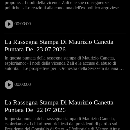
propone: - I nodi della vicenda Zali e le sue conseguenze
politiche. - Le reazioni alla condanna dell'ex politico argoviese e il
sostegno alle vittime. - Le strategie di Nestlé e il futuro della
divisione acqua. - La nuova direzione del Dipar
00:00:00
La Rassegna Stampa Di Maurizio Canetta
Puntata Del 23 07 2026
In questa puntata della rassegna stampa di Maurizio Canetta,
esploriamo: - I nodi della vicenda Zali e le accuse di abuso di
autorità. - Le prospettive per l'Orchestra della Svizzera italiana e
la necessità di collaborazione tra enti musicali. - Le nuove misure
sui monopattini elettrici a Zurigo e l
00:00:00
La Rassegna Stampa Di Maurizio Canetta
Puntata Del 22 07 2026
In questa puntata della rassegna stampa di Maurizio Canetta,
esploriamo: - I chiarimenti richiesti dai presidenti di partito sul
Presidente del Consiglio di Stato. - L'editoriale di Matteo Airaghi