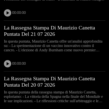
sull'arte e l'intelligenza artificiale. - Le preoccupazioni sui dazi e
l'offensiva di Trump. - La grave
00:00:00
La Rassegna Stampa Di Maurizio Canetta
Puntata Del 21 07 2026
In questa puntata, Maurizio Canetta offre un'analisi approfondita
su: - La sperimentazione di un vaccino innovativo contro il
cancro. - L'elezione di Andy Burnham come nuovo premier
britannico e le sue sfide. - Le gravi accuse contro l'ex politico
svizzero Patrick Fry e le testimonianze delle vittim
00:00:00
La Rassegna Stampa Di Maurizio Canetta
Puntata Del 20 07 2026
In questa puntata della rassegna stampa di Maurizio Canetta,
esploriamo: - La vittoria della Spagna nella finale del Mondiale e
le sue implicazioni. - Le riflessioni critiche sull'arbitraggio e le
regole del gioco. - Le ingerenze politiche nel calcio e le reazioni