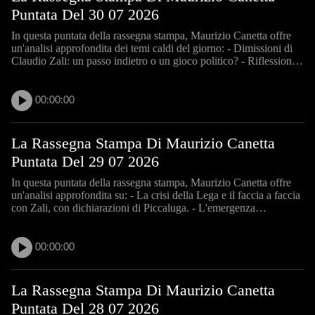
Puntata Del 30 07 2026
In questa puntata della rassegna stampa, Maurizio Canetta offre
un'analisi approfondita dei temi caldi del giorno: - Dimissioni di
Claudio Zali: un passo indietro o un gioco politico? - Riflessioni
su come la politica risponde alle crisi personali. - Scandalo dell'ex
parlamentare dell'Udc: impatti s
00:00:00
La Rassegna Stampa Di Maurizio Canetta
Puntata Del 29 07 2026
In questa puntata della rassegna stampa, Maurizio Canetta offre
un'analisi approfondita su: - La crisi della Lega e il faccia a faccia
con Zali, con dichiarazioni di Piccaluga. - L'emergenza
femminicidio in Ticino e la proposta di un reato specifico. -
Scommesse sospette legate ai Mondiali di calcio
00:00:00
La Rassegna Stampa Di Maurizio Canetta
Puntata Del 28 07 2026