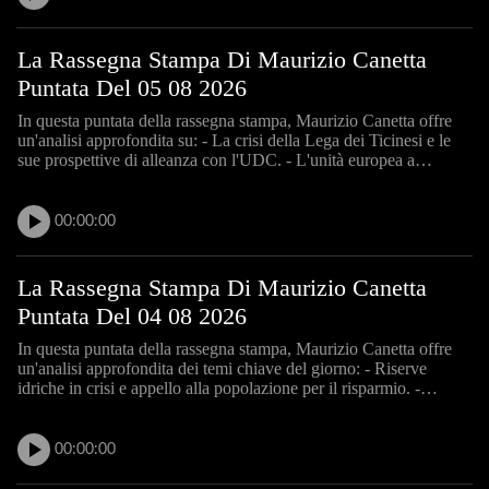
La Rassegna Stampa Di Maurizio Canetta
Puntata Del 05 08 2026
In questa puntata della rassegna stampa, Maurizio Canetta offre
un'analisi approfondita su: - La crisi della Lega dei Ticinesi e le
sue prospettive di alleanza con l'UDC. - L'unità europea a
sostegno della Spagna e le sfide migratorie a Ceuta. - L'iniziativa
sulla neutralità proposta da Christoph Bl
00:00:00
La Rassegna Stampa Di Maurizio Canetta
Puntata Del 04 08 2026
In questa puntata della rassegna stampa, Maurizio Canetta offre
un'analisi approfondita dei temi chiave del giorno: - Riserve
idriche in crisi e appello alla popolazione per il risparmio. -
Politica e trasparenza: il caso Fabrizio Sirica sotto la lente. -
L'epidemia di Legionella a Basilea: cause e
00:00:00